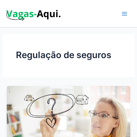
Ir
para
o
Main
conteúdo
Men
Regulação de seguros