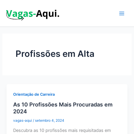
Ir
para
o
Main
conteúdo
Men
Profissões em Alta
Orientação de Carreira
As 10 Profissões Mais Procuradas em
2024
vagas-aqui
/
setembro 4, 2024
Descubra as 10 profissões mais requisitadas em