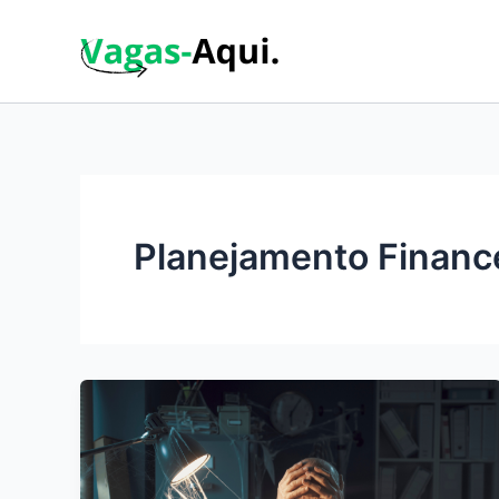
Ir
para
o
conteúdo
Planejamento Financ