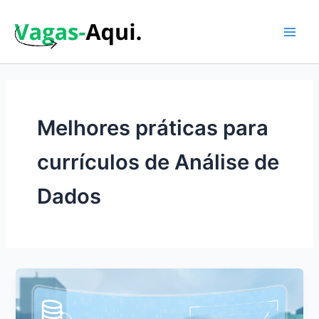
Ir
para
o
Main
conteúdo
Men
Melhores práticas para
currículos de Análise de
Dados