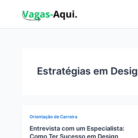
Ir
para
o
conteúdo
Estratégias em Desig
Orientação de Carreira
Entrevista com um Especialista:
Como Ter Sucesso em Design