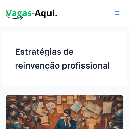
Ir
para
o
Main
conteúdo
Men
Estratégias de
reinvenção profissional