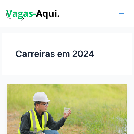
Ir
para
o
Main
conteúdo
Men
Carreiras em 2024