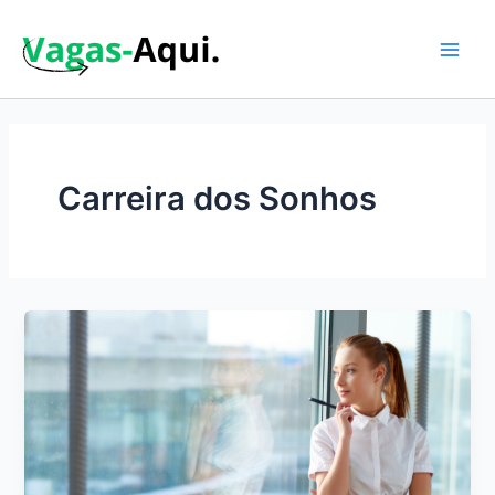
Ir
para
o
Main
conteúdo
Men
Carreira dos Sonhos