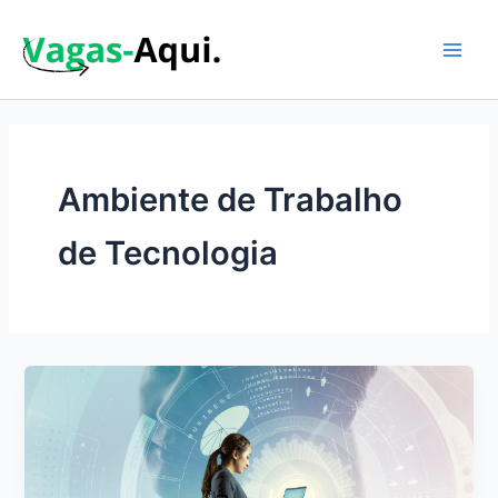
Ir
para
o
Main
conteúdo
Men
Ambiente de Trabalho
de Tecnologia