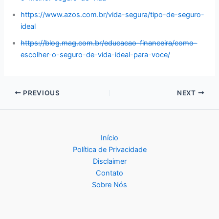
https://www.azos.com.br/vida-segura/tipo-de-seguro-
ideal
https://blog.mag.com.br/educacao-financeira/como-
escolher-o-seguro-de-vida-ideal-para-voce/
PREVIOUS
NEXT
Início
Política de Privacidade
Disclaimer
Contato
Sobre Nós